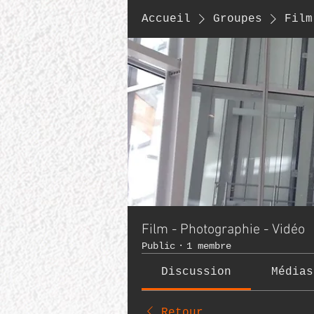
Accueil
Groupes
Film
Film - Photographie - Vidéo
Public
·
1 membre
Discussion
Médias
Retour