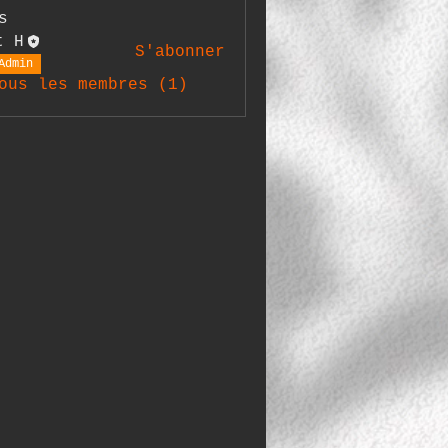
s
t H
S'abonner
Admin
ous les membres (1)