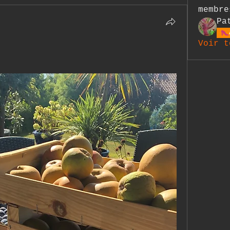
membre
Pa
Voir t