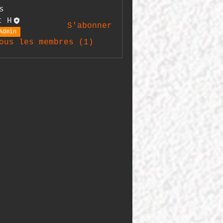
s
t H
S'abonner
Admin
ous les membres (1)