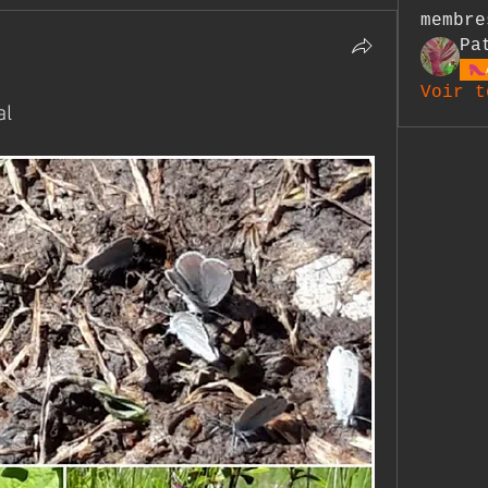
membre
Pa
Voir t
al