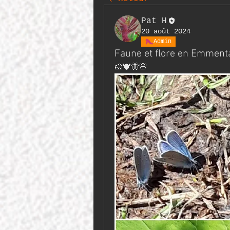
Pat H
20 août 2024
Admin
Faune et flore en Emment
🧀🐮🦋🌸