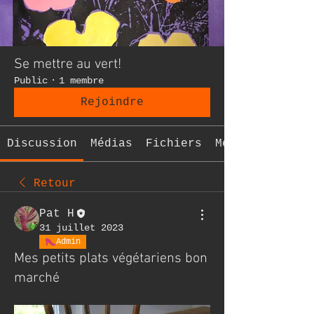
Se mettre au vert!
Public
·
1 membre
Rejoindre
Discussion
Médias
Fichiers
Membres
Retour
Pat H
31 juillet 2023
Admin
Mes petits plats végétariens bon
marché