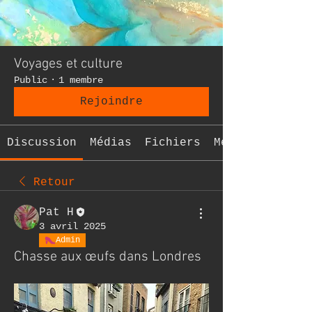
Voyages et culture
Public
·
1 membre
Rejoindre
Discussion
Médias
Fichiers
Membres
Retour
Pat H
3 avril 2025
Admin
Chasse aux œufs dans Londres