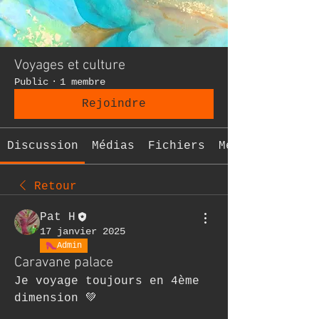
Voyages et culture
Public
·
1 membre
Rejoindre
Discussion
Médias
Fichiers
Membres
Retour
Pat H
17 janvier 2025
Admin
Caravane palace
Je voyage toujours en 4ème 
dimension 💚